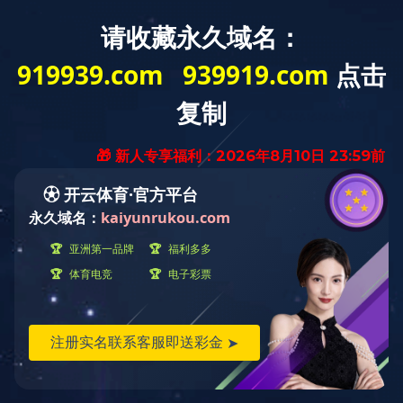
网站首页
公司简介
新闻动态
产品展示
产
产品种类
产品中心
车铣复合
斜轨数控车床
平床身数控车床
普通车床
G-VMC1370，G-
VMC1580,G
立式加工
九游官方网站:
立式加工