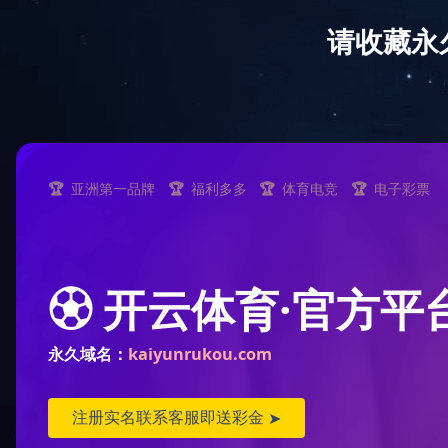
网站首页
公司简介
新闻
产品种类
家电行业
新能源汽车配件
友情链接