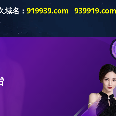
动态
产品展示
产品应用
证书荣誉
人力资源
产品中心
燃油泵叶轮座加工
汽车发动机活塞
汽车万向
九游官方网站:
新能源汽
九游官方网站:
新能源汽
九游官方网站