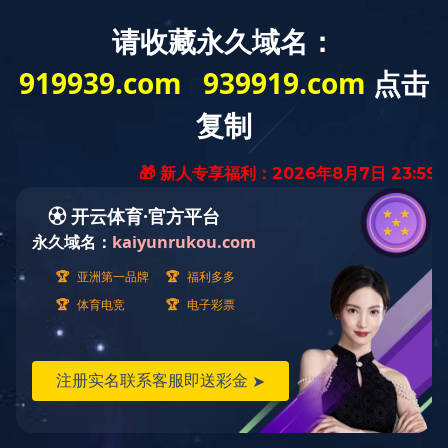
网站首页
公司简介
新闻动态
产品展示
产
产品种类
G-CNC6180
车铣复合
产品名称: G-CNC6180 发布时
斜轨数控车床
平床身数控车床
普通车床
立式加工