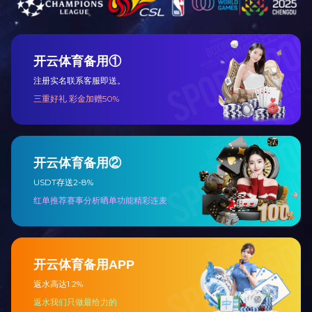
程
坐
Z轴最大行
mm
标
程
轴
X轴最大速
m/m
度
Z轴最大速
m/m
度
尾
顶尖套最大
mm
座
行程
顶尖套锥度
九游
kw
其
jiuyou（中
它
国）总电容
量
外形尺寸：
mm
长X宽X高
净 重
kg
Copyright © 2013 广州三环九游
地 址：广州市番禺区大石镇石
ky官方网页版_ky(中国)
|
多宝在线(中国)唯一官方网站
|
kaiyun平台
|
米兰注册_米兰(